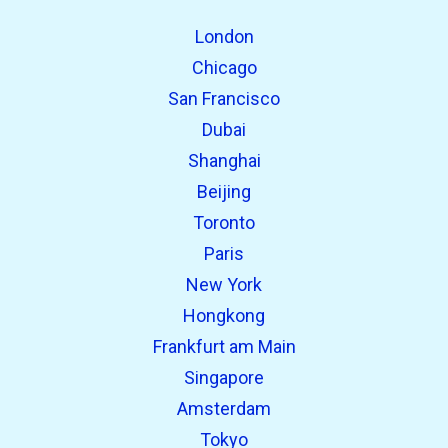
Fundet tidligere:
London
Chicago
San Francisco
Dubai
Shanghai
Beijing
Toronto
open_in_new
Prøv dette
Paris
Fundet tidligere:
New York
Hongkong
open_in_new
Prøv dette
Frankfurt am Main
Fundet tidligere:
Singapore
Amsterdam
Tokyo