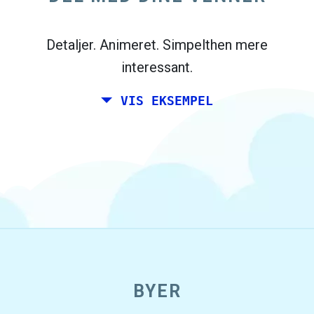
Madrid, og dine venner bor i Dublin og
Berlin.
Detaljer. Animeret. Simpelthen mere
interessant.
VIS EKSEMPEL
open_in_new
BYER
Prøv dette