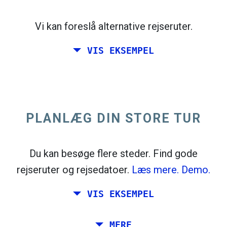
open_in_new
Prøv dette
flight_takeoff
Vi kan foreslå alternative rejseruter.
Fundet tidligere. Klik på
for at se
afgangskortet.
VIS EKSEMPEL
PLANLÆG DIN STORE TUR
Vælg nøjagtige datoer for
Retur
eller
Enkelt
Søgning
Vælg CO
-sortering
2
Du kan besøge flere steder. Find gode
rejseruter og rejsedatoer.
Læs mere.
Demo.
open_in_new
Prøv dette
Fundet tidligere:
VIS EKSEMPEL
flight_takeoff
flight_land
Tiles © Openstreetmap contributors
Planlæg en tur via Rom, Barcelona, ​​
MERE