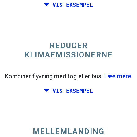
VIS EKSEMPEL
trending_flat
Enkelt
+300 km
Italien
REDUCER
KLIMAEMISSIONERNE
Kombiner flyvning med tog eller bus.
Læs mere.
VIS EKSEMPEL
MELLEMLANDING