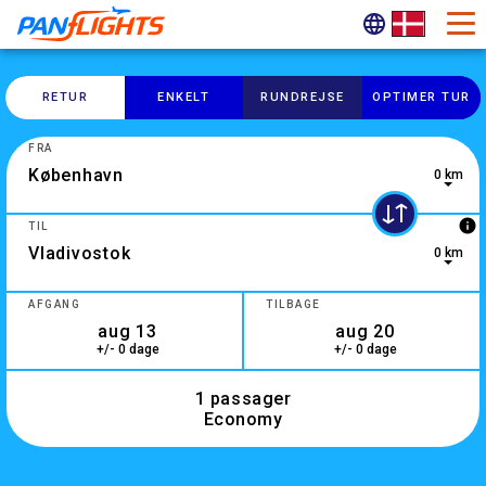
RETUR
ENKELT
RUNDREJSE
OPTIMER TUR
FRA
0 km
0 results are available, use up and down arrow keys to navig
info
TIL
0 km
2 results are available, use up and down arrow keys to navig
AFGANG
TILBAGE
+/- 0 dage
+/- 0 dage
1 passager
Economy