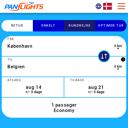
RETUR
ENKELT
RUNDREJSE
OPTIMER TUR
FRA
0 km
0 results are available, use up and down arrow keys to navig
info
TIL
0 km
9 results are available, use up and down arrow keys to navig
AFGANG
TILBAGE
+/- 0 dage
+/- 0 dage
1 passager
Economy