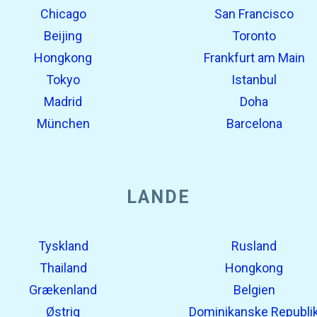
Chicago
San Francisco
Beijing
Toronto
Hongkong
Frankfurt am Main
Tokyo
Istanbul
Madrid
Doha
München
Barcelona
LANDE
Tyskland
Rusland
Thailand
Hongkong
Grækenland
Belgien
Østrig
Dominikanske Republi