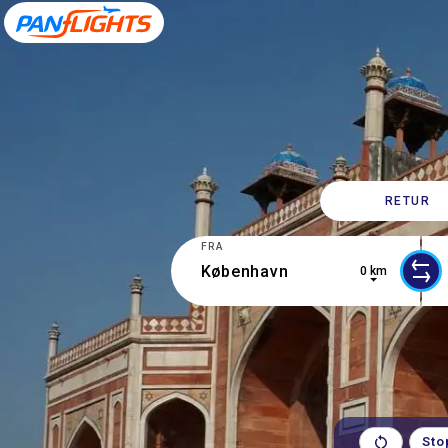
RETUR
FRA
0 km
0 results are available, use up and d
1 r
Sto