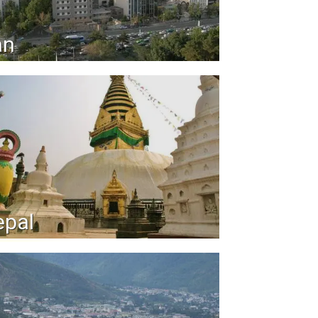
an
epal