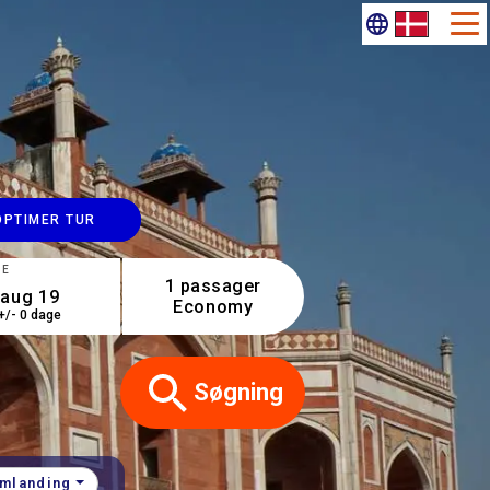
OPTIMER TUR
GE
1 passager
Economy
+/- 0 dage
Søgning
mlanding