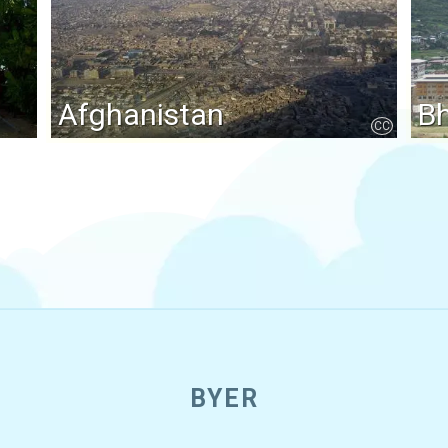
Afghanistan
B
CC
BYER