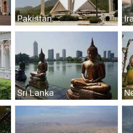
Pakistan
Ir
Sri Lanka
N