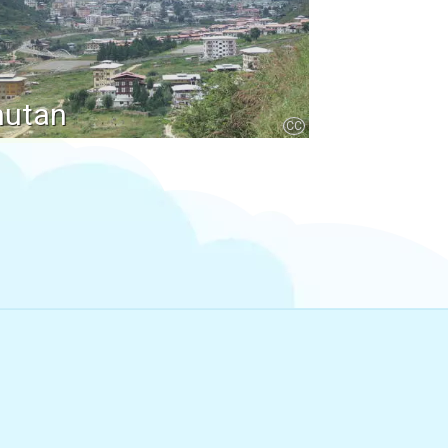
hutan
CC