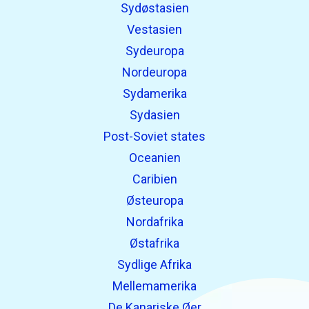
Sydøstasien
Vestasien
Sydeuropa
Nordeuropa
Sydamerika
Sydasien
Post-Soviet states
Oceanien
Caribien
Østeuropa
Nordafrika
Østafrika
Sydlige Afrika
Mellemamerika
De Kanariske Øer