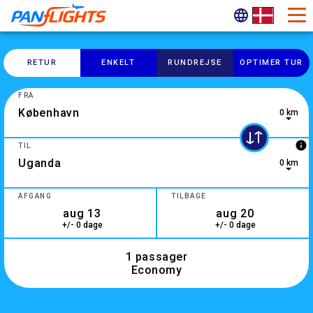
RETUR
ENKELT
RUNDREJSE
OPTIMER TUR
FRA
0 km
3 results are available, use up and down arrow keys to navig
info
TIL
0 km
0 results are available, use up and down arrow keys to navig
AFGANG
TILBAGE
+/- 0 dage
+/- 0 dage
1 passager
Economy