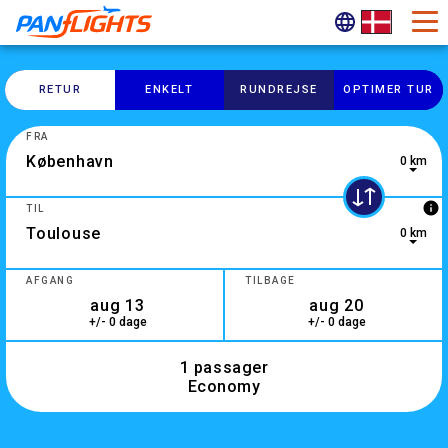
RETUR
ENKELT
RUNDREJSE
OPTIMER TUR
FRA
0 km
0 results are available, use up and down arrow keys to navig
info
TIL
0 km
2 results are available, use up and down arrow keys to navig
AFGANG
TILBAGE
+/- 0 dage
+/- 0 dage
1 passager
Economy