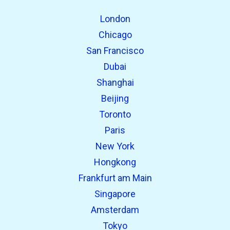
Fundet tidligere:
London
Chicago
San Francisco
Dubai
Shanghai
Beijing
Toronto
open_in_new
Prøv dette
Paris
Fundet tidligere:
New York
Hongkong
open_in_new
Prøv dette
Frankfurt am Main
Fundet tidligere:
Singapore
Amsterdam
Tokyo