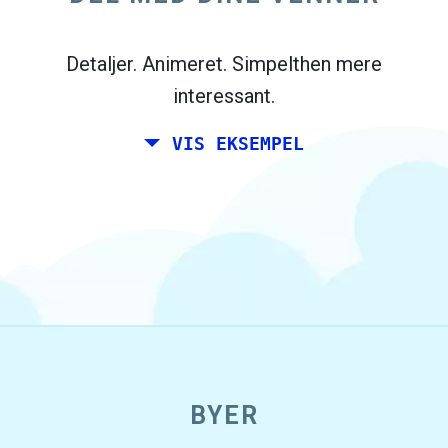
Madrid, og dine venner bor i Dublin og
Berlin.
Detaljer. Animeret. Simpelthen mere
interessant.
VIS EKSEMPEL
open_in_new
BYER
Prøv dette