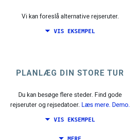
open_in_new
Prøv dette
flight_takeoff
Vi kan foreslå alternative rejseruter.
Fundet tidligere. Klik på
for at se
afgangskortet.
VIS EKSEMPEL
PLANLÆG DIN STORE TUR
Vælg nøjagtige datoer for
Retur
eller
Enkelt
Søgning
Vælg CO
-sortering
2
Du kan besøge flere steder. Find gode
rejseruter og rejsedatoer.
Læs mere.
Demo.
open_in_new
Prøv dette
Fundet tidligere:
VIS EKSEMPEL
flight_takeoff
flight_land
Tiles © Openstreetmap contributors
Planlæg en tur via Rom, Barcelona, ​​
MERE