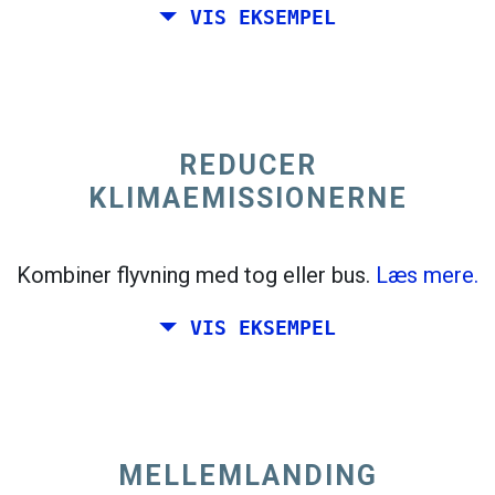
VIS EKSEMPEL
trending_flat
Enkelt
+300 km
Italien
REDUCER
KLIMAEMISSIONERNE
Kombiner flyvning med tog eller bus.
Læs mere.
VIS EKSEMPEL
MELLEMLANDING