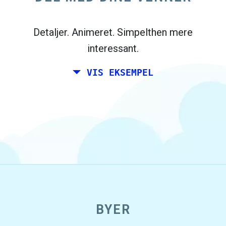
Madrid, og dine venner bor i Dublin og
Berlin.
Detaljer. Animeret. Simpelthen mere
interessant.
VIS EKSEMPEL
open_in_new
BYER
Prøv dette