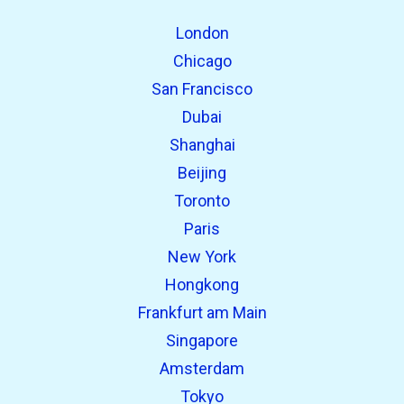
Fundet tidligere:
London
Chicago
San Francisco
Dubai
Shanghai
Beijing
Toronto
open_in_new
Prøv dette
Paris
Fundet tidligere:
New York
Hongkong
open_in_new
Prøv dette
Frankfurt am Main
Fundet tidligere:
Singapore
Amsterdam
Tokyo