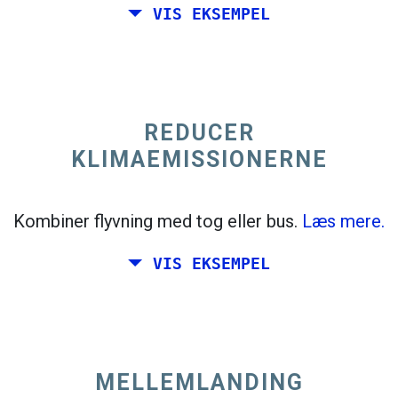
VIS EKSEMPEL
trending_flat
Enkelt
+300 km
Italien
REDUCER
KLIMAEMISSIONERNE
Kombiner flyvning med tog eller bus.
Læs mere.
VIS EKSEMPEL
MELLEMLANDING