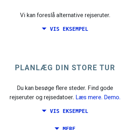
open_in_new
Prøv dette
flight_takeoff
Vi kan foreslå alternative rejseruter.
Fundet tidligere. Klik på
for at se
afgangskortet.
VIS EKSEMPEL
PLANLÆG DIN STORE TUR
Vælg nøjagtige datoer for
Retur
eller
Enkelt
Søgning
Vælg CO
-sortering
2
Du kan besøge flere steder. Find gode
rejseruter og rejsedatoer.
Læs mere.
Demo.
open_in_new
Prøv dette
Fundet tidligere:
VIS EKSEMPEL
flight_takeoff
flight_land
Tiles © Openstreetmap contributors
Planlæg en tur via Rom, Barcelona, ​​
MERE