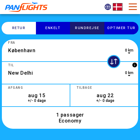
RETUR
ENKELT
RUNDREJSE
OPTIMER TUR
FRA
0 km
0 results are available, use up and down arrow keys to navig
info
TIL
0 km
2 results are available, use up and down arrow keys to navig
AFGANG
TILBAGE
+/- 0 dage
+/- 0 dage
1 passager
Economy