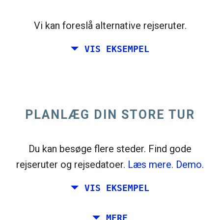
open_in_new
Prøv dette
flight_takeoff
Vi kan foreslå alternative rejseruter.
Fundet tidligere. Klik på
for at se
afgangskortet.
VIS EKSEMPEL
PLANLÆG DIN STORE TUR
Vælg nøjagtige datoer for
Retur
eller
Enkelt
Søgning
Vælg CO
-sortering
2
Du kan besøge flere steder. Find gode
rejseruter og rejsedatoer.
Læs mere.
Demo.
open_in_new
Prøv dette
Fundet tidligere:
VIS EKSEMPEL
flight_takeoff
flight_land
Tiles © Openstreetmap contributors
Planlæg en tur via Rom, Barcelona, ​​
MERE