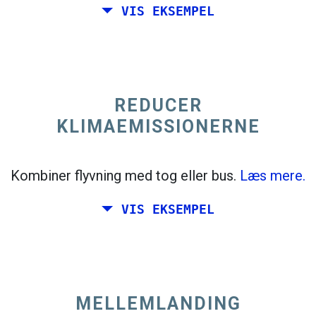
VIS EKSEMPEL
trending_flat
Enkelt
+300 km
Italien
REDUCER
KLIMAEMISSIONERNE
Kombiner flyvning med tog eller bus.
Læs mere.
VIS EKSEMPEL
MELLEMLANDING