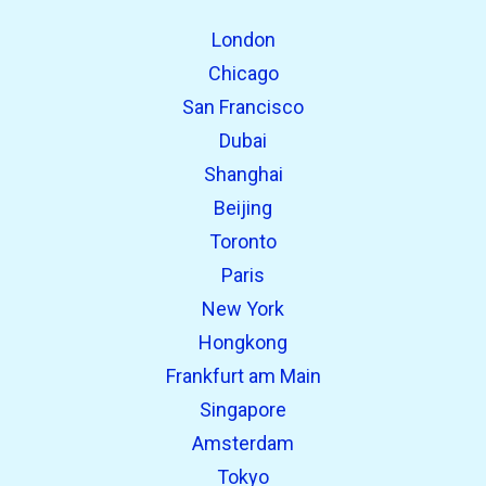
Fundet tidligere:
London
Chicago
San Francisco
Dubai
Shanghai
Beijing
Toronto
open_in_new
Prøv dette
Paris
Fundet tidligere:
New York
Hongkong
open_in_new
Prøv dette
Frankfurt am Main
Fundet tidligere:
Singapore
Amsterdam
Tokyo