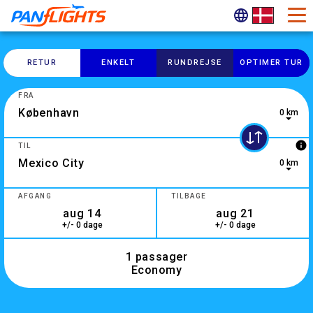
RETUR
ENKELT
RUNDREJSE
OPTIMER TUR
FRA
0 km
0 results are available, use up and down arrow keys to navig
info
TIL
0 km
6 results are available, use up and down arrow keys to navig
AFGANG
TILBAGE
+/- 0 dage
+/- 0 dage
1 passager
Economy