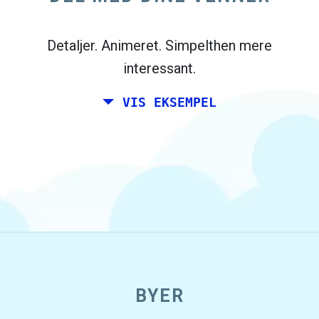
Madrid, og dine venner bor i Dublin og
Berlin.
Detaljer. Animeret. Simpelthen mere
interessant.
VIS EKSEMPEL
open_in_new
BYER
Prøv dette