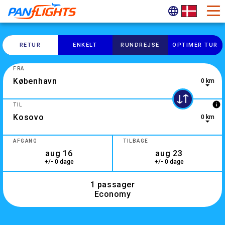
RETUR
ENKELT
RUNDREJSE
OPTIMER TUR
FRA
0 km
0 results are available, use up and down arrow keys to navig
info
TIL
0 km
3 results are available, use up and down arrow keys to navig
AFGANG
TILBAGE
+/- 0 dage
+/- 0 dage
1 passager
Economy