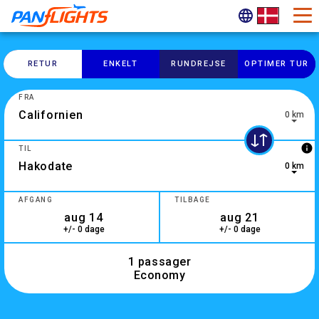
RETUR
ENKELT
RUNDREJSE
OPTIMER TUR
FRA
0 km
10 results are available, use up and down arrow keys to navi
info
TIL
0 km
0 results are available, use up and down arrow keys to navig
AFGANG
TILBAGE
+/- 0 dage
+/- 0 dage
1 passager
Economy