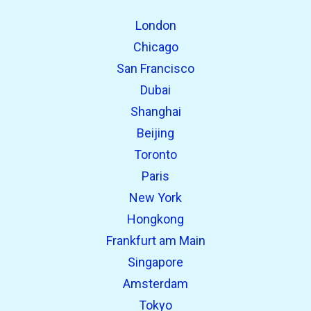
Fundet tidligere:
London
Chicago
San Francisco
Dubai
Shanghai
Beijing
Toronto
open_in_new
Prøv dette
Paris
Fundet tidligere:
New York
Hongkong
open_in_new
Prøv dette
Frankfurt am Main
Fundet tidligere:
Singapore
Amsterdam
Tokyo