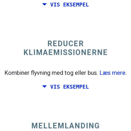
VIS EKSEMPEL
trending_flat
Enkelt
+300 km
Italien
REDUCER
KLIMAEMISSIONERNE
Kombiner flyvning med tog eller bus.
Læs mere.
VIS EKSEMPEL
MELLEMLANDING