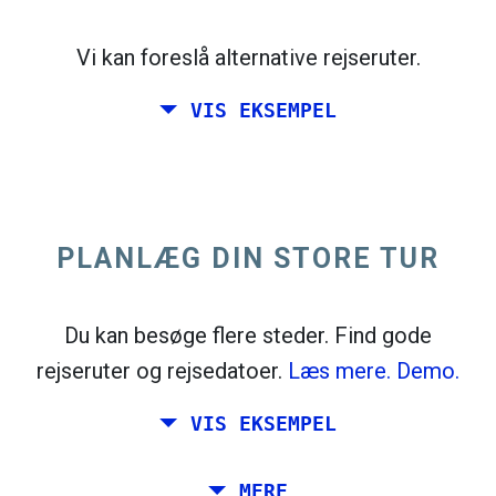
open_in_new
Prøv dette
flight_takeoff
Vi kan foreslå alternative rejseruter.
Fundet tidligere. Klik på
for at se
afgangskortet.
VIS EKSEMPEL
PLANLÆG DIN STORE TUR
Vælg nøjagtige datoer for
Retur
eller
Enkelt
Søgning
Vælg CO
-sortering
2
Du kan besøge flere steder. Find gode
rejseruter og rejsedatoer.
Læs mere.
Demo.
open_in_new
Prøv dette
Fundet tidligere:
VIS EKSEMPEL
flight_takeoff
flight_land
Tiles © Openstreetmap contributors
Planlæg en tur via Rom, Barcelona, ​​
MERE