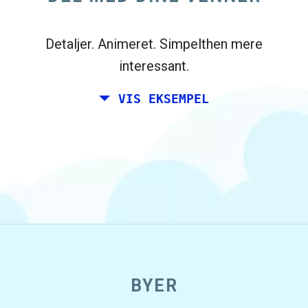
Madrid, og dine venner bor i Dublin og
Berlin.
Detaljer. Animeret. Simpelthen mere
interessant.
VIS EKSEMPEL
open_in_new
BYER
Prøv dette