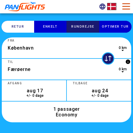
RETUR
ENKELT
RUNDREJSE
OPTIMER TUR
FRA
0 km
0 results are available, use up and down arrow keys to navig
info
TIL
0 km
3 results are available, use up and down arrow keys to navig
AFGANG
TILBAGE
+/- 0 dage
+/- 0 dage
1 passager
Economy